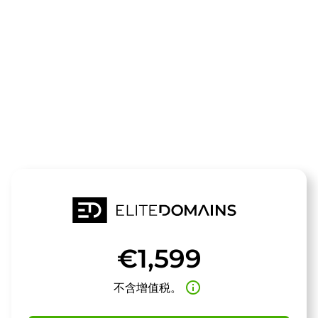
领域
fightsport.de
待售
€1,599
info_outline
不含增值税。