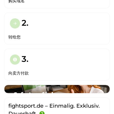
购买域名
2.
arrow_forward
转给您
3.
paid
向卖方付款
fightsport.de – Einmalig. Exklusiv.
Dauerhaft.
help