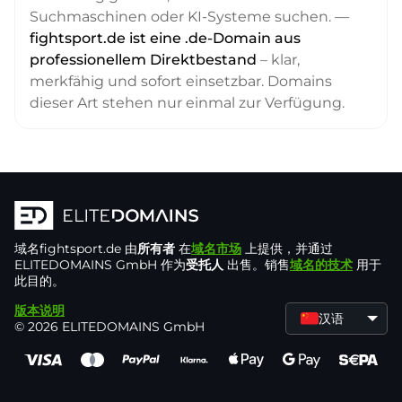
Suchmaschinen oder KI-Systeme suchen. —
fightsport.de ist eine .de-Domain aus
professionellem Direktbestand
– klar,
merkfähig und sofort einsetzbar. Domains
dieser Art stehen nur einmal zur Verfügung.
域名
fightsport.de
由
所有者
在
域名市场
上提供，并通过
ELITEDOMAINS GmbH 作为
受托人
出售。销售
域名的技术
用于
此目的。
版本说明
汉语
© 2026 ELITEDOMAINS GmbH