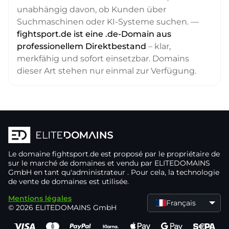
unabhängig davon, ob Kunden über
Suchmaschinen oder KI-Systeme suchen. —
fightsport.de ist eine .de-Domain aus
professionellem Direktbestand
– klar,
merkfähig und sofort einsetzbar. Domains
dieser Art stehen nur einmal zur Verfügung.
Le domaine
fightsport.de
est proposé par le propriétaire de
sur le marché de domaines
et vendu par ELITEDOMAINS
GmbH en tant qu'administrateur
. Pour cela, la technologie
de vente de domaines
est utilisée.
Mentions légales
Français
© 2026 ELITEDOMAINS GmbH