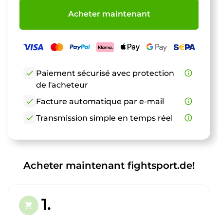
Acheter maintenant
check
Paiement sécurisé avec protection
info_outline
de l'acheteur
check
Facture automatique par e-mail
info_outline
check
Transmission simple en temps réel
info_outline
Acheter maintenant fightsport.de!
1.
shopping_cart