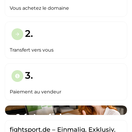
Vous achetez le domaine
2.
arrow_forward
Transfert vers vous
3.
paid
Paiement au vendeur
fightsport.de – Einmalig. Exklusiv.