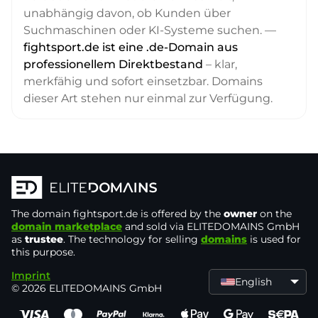
unabhängig davon, ob Kunden über
Suchmaschinen oder KI-Systeme suchen. —
fightsport.de ist eine .de-Domain aus
professionellem Direktbestand
– klar,
merkfähig und sofort einsetzbar. Domains
dieser Art stehen nur einmal zur Verfügung.
The domain
fightsport.de
is offered by the
owner
on the
domain marketplace
and sold via ELITEDOMAINS GmbH
as
trustee
. The technology for selling
domains
is used for
this purpose.
Imprint
English
© 2026 ELITEDOMAINS GmbH