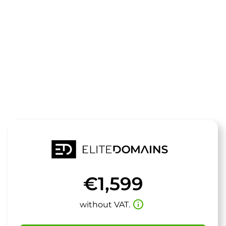
The domain
fightsport.de
is for sale
€1,599
info_outline
without VAT.