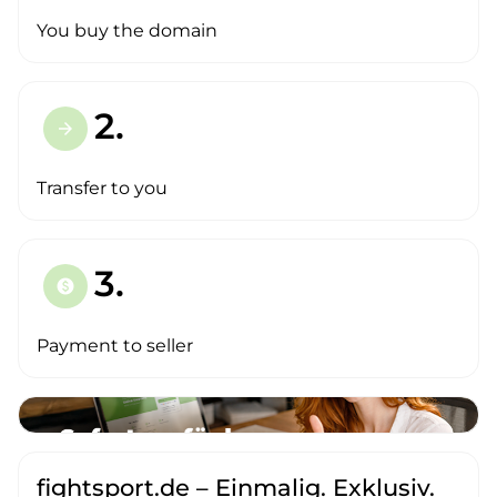
You buy the domain
2.
arrow_forward
Transfer to you
3.
paid
Payment to seller
fightsport.de – Einmalig. Exklusiv.