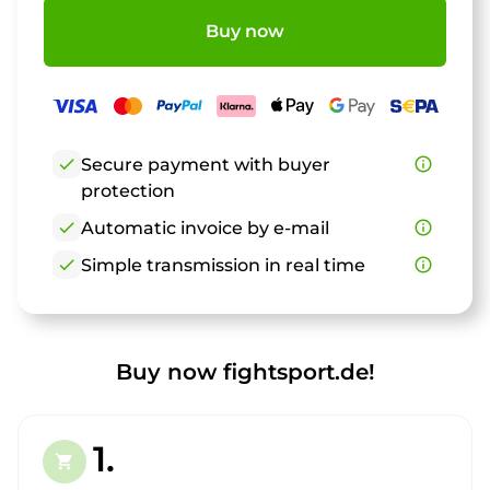
Buy now
check
Secure payment with buyer
info_outline
protection
check
Automatic invoice by e-mail
info_outline
check
Simple transmission in real time
info_outline
Buy now fightsport.de!
1.
shopping_cart